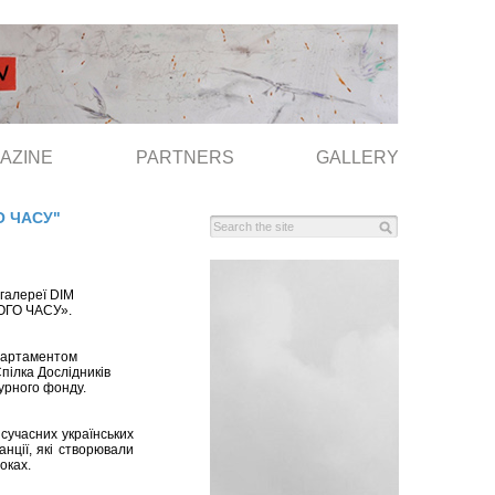
AZINE
PARTNERS
GALLERY
О ЧАСУ"
 галереї DIM
ОГО ЧАСУ».
епартаментом
Спілка Дослідників
урного фонду.
учасних українських
анції, які створювали
оках.