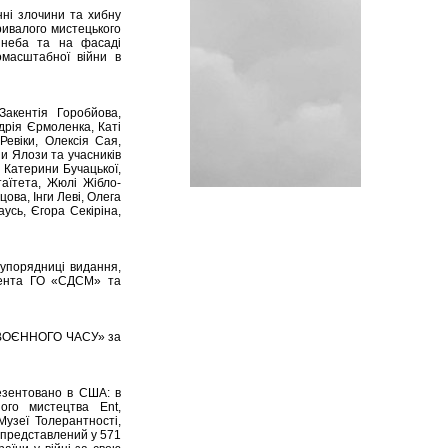
єнні злочини та хибну
ривалого мистецького
 неба та на фасаді
омасштабної війни в
Закентія Горобйова,
дрія Єрмоленка, Каті
Ревіки, Олексія Сая,
и Ялози та учасників
 Катерини Бучацької,
таїтета, Жюлі Жібло-
ова, Інги Леві, Олега
усь, Єгора Секіріна,
 упорядниці видання,
идента ГО «СДСМ» та
И ВОЄННОГО ЧАСУ» за
зентовано в США: в
ного мистецтва Ent,
Музеї Толерантності,
 представлений у 571