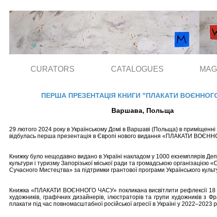
CURATORS
CATALOGUES
MAG
ПЕРША ПРЕЗЕНТАЦІЯ КНИГИ "ПЛАКАТИ ВОЄННОГ
Варшава, Польща
29 лютого 2024 року в Українському Домі в Варшаві (Польща) в приміщенні
відбулась перша презентація в Європі нового видання «ПЛАКАТИ ВОЄНН
Книжку було нещодавно видано в Україні накладом у 1000 екземплярів Д
культури і туризму Запорізької міської ради та громадською організацією «
Сучасного Мистецтва» за підтримки грантової програми Українського культ
Книжка «ПЛАКАТИ ВОЄННОГО ЧАСУ» покликана висвітлити рефлексії 18 с
художників, графічних дизайнерів, ілюстраторів та групи художників з Фр
плакати під час повномасштабної російської агресії в Україні у 2022–2023 р