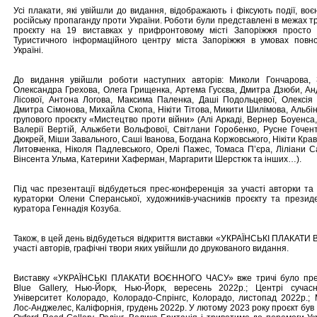
Усі плакати, які увійшли до видання, відображають і фіксують події, во
російську пропаганду проти України. Роботи були представлені в межах т
проєкту на 19 виставках у прифронтовому місті Запоріжжя просто
Туристичного інформаційного центру міста Запоріжжя в умовах повн
Україні.
До видання увійшли роботи наступних авторів: Миколи Гончарова, 
Олександра Грехова, Олега Грищенка, Артема Гусєва, Дмитра Дзюби, Ан
Лісової, Антона Логова, Максима Паленка, Даші Подольцевої, Олексія 
Дмитра Сімонова, Михайла Скопа, Нікіти Тітова, Микити Шилімова, Альбін
групового проєкту «Мистецтво проти війни» (Алі Аркаді, Вернер Боуенса,
Валерії Вертій, Альжбети Вольфової, Світлани Горобенко, Русне Гочен
Дюкрей, Міши Завального, Саші Іванова, Богдана Коржовського, Нікіти Кравц
Литовченка, Ніколя Падлевського, Орелі Пажес, Томаса П’єра, Ліліани Са
Вінсента Ульма, Катерини Хаферман, Маргарити Шерстюк та інших…).
Під час презентації відбудеться прес-конференція за участі авторки та
кураторки Олени Сперанської, художників-учасників проєкту та през
куратора Геннадія Козуба.
Також, в цей день відбудеться відкриття виставки «УКРАЇНСЬКІ ПЛАКАТ
участі авторів, графічні твори яких увійшли до друкованого видання.
Виставку «УКРАЇНСЬКІ ПЛАКАТИ ВОЄННОГО ЧАСУ» вже тричі було пре
Blue Gallery, Нью-Йорк, Нью-Йорк, вересень 2022р.; Центрі сучас
Університет Колорадо, Колорадо-Спрінгс, Колорадо, листопад 2022р.; 
Лос-Анджелес, Каліфорнія, грудень 2022р. У лютому 2023 року проєкт був