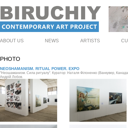
ABOUT US
NEWS
ARTISTS
CU
PHOTO
NEOSHAMANISM. RITUAL POWER. EXPO
"Неошаманизм. Сила ритуалу". Куратор: Наталя Філоненко (Ванкувер, Канада)
Андрій Лобов.