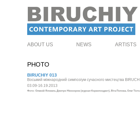
ABOUT US
NEWS
ARTISTS
PHOTO
BIRUCHIY 013
Восьмий міжнародний симпозіум сучасного мистецтва BIRUCH
03.09-16.19.2013
Фото: Олексій Яловега, Дмитро Ніконоров (журнал Кореспондент), Віта Попова, Олег Тіст