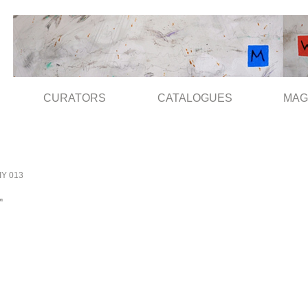
CURATORS
CATALOGUES
MAG
IY 013
ол