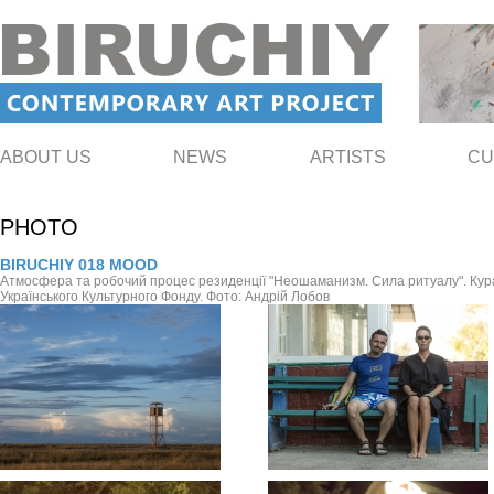
ABOUT US
NEWS
ARTISTS
CU
PHOTO
BIRUCHIY 018 MOOD
Атмосфера та робочий процес резиденції "Неошаманизм. Сила ритуалу". Кура
Українського Культурного Фонду. Фото: Андрій Лобов